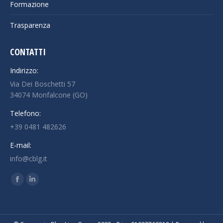
Formazione
Trasparenza
CONTATTI
Indirizzo:
Via Dei Boschetti 57
34074 Monfalcone (GO)
Telefono:
+39 0481 482626
E-mail:
info@cblg.it
Ci puoi trovare su:
Facebook
Linkedin
page
page
opens
opens