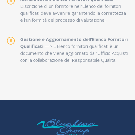
L’iscrizione di un fornitore nell’Elenco dei fornitori
qualificati deve avvenire garantendo la correttezza
e l’uniformità del processo di valutazione.
Gestione e Aggiornamento dell
’
Elenco Fornitori
Qualificati
—> L’Elenco fornitori qualificati è un
documento che viene aggiornato dall’Ufficio Acquisti
con la collaborazione del Responsabile Qualità.