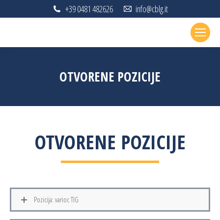
+39 0481 482626
info@cblg.it
OTVORENE POZICIJE
OTVORENE POZICIJE
Pozicija: varioc TIG